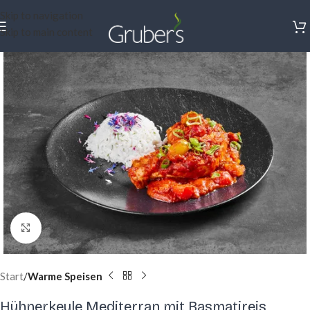
Skip to navigation
Skip to main content
Click to enlarge
Start
Warme Speisen
Hühnerkeule Mediterran mit Basmatireis