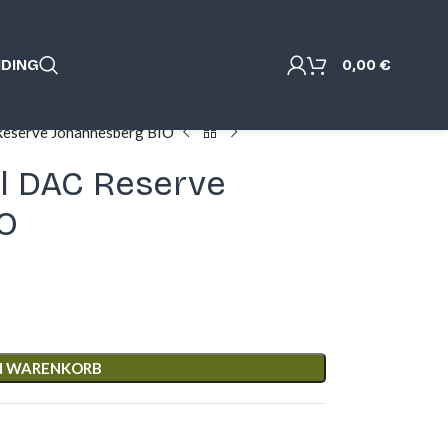
NDING
0,00
€
Reserve Johannesberg BIO
al DAC Reserve
O
EN WARENKORB