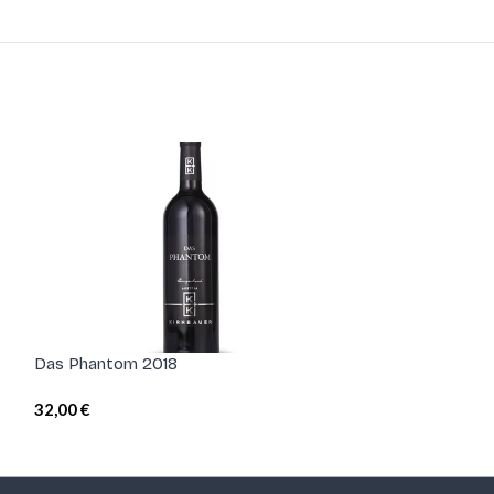
Das Phantom 2018
Grüner Veltline
2019 BIO
32,00
€
18,00
€