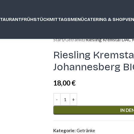
STAURANT
FRÜHSTÜCK
MITTAGSMENÜ
CATERING & SHOP
VE
Start
Getränke
Riesling Kremstal DAC 
Riesling Kremst
Johannesberg BI
18,00
€
IN D
Kategorie:
Getränke