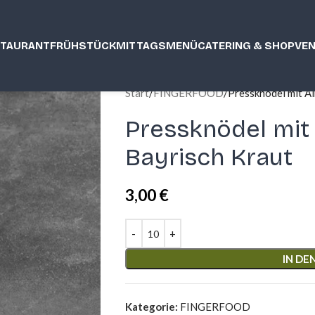
STAURANT
FRÜHSTÜCK
MITTAGSMENÜ
CATERING & SHOP
VE
Start
FINGERFOOD
Pressknödel mit A
Pressknödel mit
Bayrisch Kraut
3,00
€
IN D
Kategorie:
FINGERFOOD