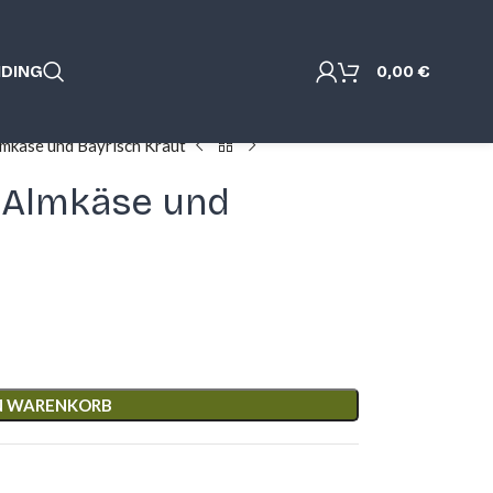
NDING
0,00
€
lmkäse und Bayrisch Kraut
 Almkäse und
EN WARENKORB