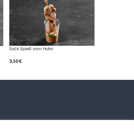
Saté Spieß vom Huhn
Garnelen Mango
3,50
€
4,20
€