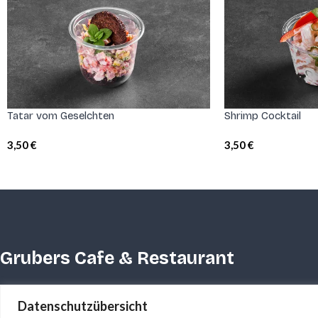
Tatar vom Geselchten
Shrimp Cocktail
3,50
€
3,50
€
Grubers Cafe & Restaurant
Unholzen 35 • 6320 Angerberg • +43 664 34 63 755 •
office.gru
Datenschutzübersicht